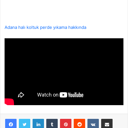
Adana halı koltuk perde yıkama hakkında
LinkedIn
Tumblr
Pinterest
Reddit
VKontakte
E-Posta ile paylaş