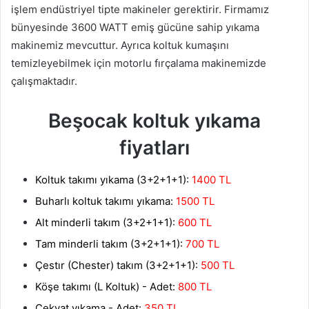
işlem endüstriyel tipte makineler gerektirir. Firmamız
bünyesinde 3600 WATT emiş gücüne sahip yıkama
makinemiz mevcuttur. Ayrıca koltuk kumaşını
temizleyebilmek için motorlu fırçalama makinemizde
çalışmaktadır.
Beşocak koltuk yıkama
fiyatları
Koltuk takımı yıkama (3+2+1+1):
1400 TL
Buharlı koltuk takımı yıkama:
1500 TL
Alt minderli takım (3+2+1+1):
600 TL
Tam minderli takım (3+2+1+1):
700 TL
Çestır (Chester) takım (3+2+1+1):
500 TL
Köşe takımı (L Koltuk) - Adet:
800 TL
Çekyat yıkama - Adet:
350 TL