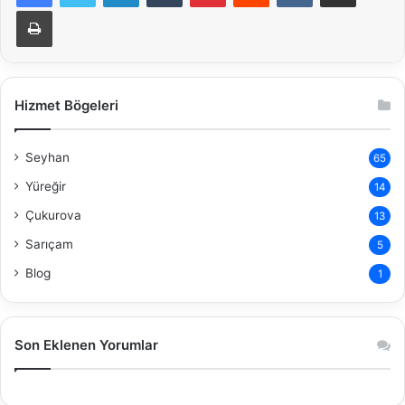
Yazdır
Hizmet Bögeleri
Seyhan
65
Yüreğir
14
Çukurova
13
Sarıçam
5
Blog
1
Son Eklenen Yorumlar