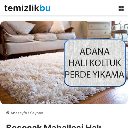
M
Anasayfa
/
Seyhan
Beşocak Mahallesi Halı