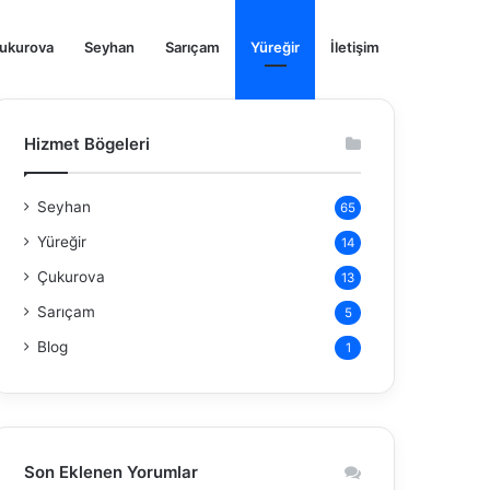
ukurova
Seyhan
Sarıçam
Yüreğir
İletişim
Hizmet Bögeleri
Seyhan
65
Yüreğir
14
Çukurova
13
Sarıçam
5
Blog
1
Son Eklenen Yorumlar