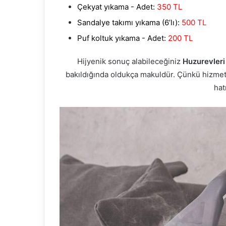
Çekyat yıkama - Adet:
350 TL
Sandalye takımı yıkama (6’lı):
500 TL
Puf koltuk yıkama - Adet:
200 TL
Hijyenik sonuç alabileceğiniz
Huzurevleri
bakıldığında oldukça makuldür. Çünkü hizmet v
hat