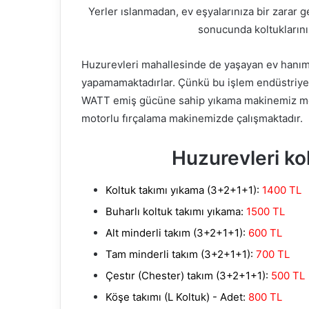
Yerler ıslanmadan, ev eşyalarınıza bir zarar 
sonucunda koltuklarını
Huzurevleri mahallesinde de yaşayan ev hanımla
yapamamaktadırlar. Çünkü bu işlem endüstriyel
WATT emiş gücüne sahip yıkama makinemiz mevc
motorlu fırçalama makinemizde çalışmaktadır.
Huzurevleri kol
Koltuk takımı yıkama (3+2+1+1):
1400 TL
Buharlı koltuk takımı yıkama:
1500 TL
Alt minderli takım (3+2+1+1):
600 TL
Tam minderli takım (3+2+1+1):
700 TL
Çestır (Chester) takım (3+2+1+1):
500 TL
Köşe takımı (L Koltuk) - Adet:
800 TL