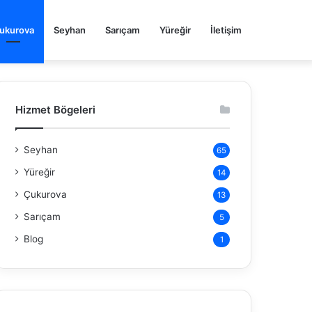
ukurova
Seyhan
Sarıçam
Yüreğir
İletişim
Hizmet Bögeleri
Seyhan
65
Yüreğir
14
Çukurova
13
Sarıçam
5
Blog
1