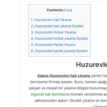
Contents
[
hide
]
1.
Huzurevleri Halı Yıkama
2.
Huzurevleri halı yıkama fiyatları
3.
Huzurevleri Koltuk Yıkama
4.
Huzurevleri koltuk yıkama fiyatları
5.
Huzurevleri Perde Yıkama
6.
Huzurevleri perde yıkama fiyatları
Huzurevle
Adana Huzurevleri halı yıkama
yerleri iç
temizleme firması esastır. Bunu, hemen aşağıda
çalışan ve müsait bir yıkama bölgesi bulunmay
hijyenik halı temizleme
hizmeti verebilmek adın
adresinizden alalım. Gerekli yıkama ve tem
kapınıza