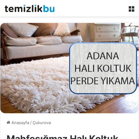
M
Anasayfa
/
Çukurova
Mahfesığmaz Halı Koltuk