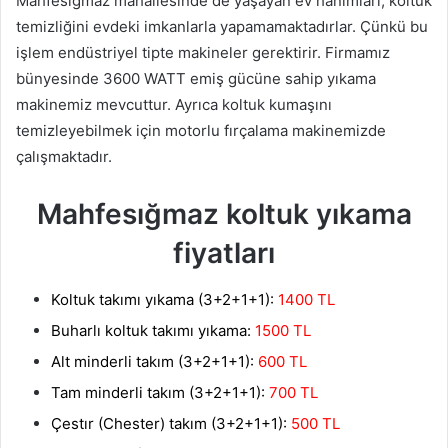
Mahfesığmaz mahallesinde de yaşayan ev hanımları, koltuk
temizliğini evdeki imkanlarla yapamamaktadırlar. Çünkü bu
işlem endüstriyel tipte makineler gerektirir. Firmamız
bünyesinde 3600 WATT emiş gücüne sahip yıkama
makinemiz mevcuttur. Ayrıca koltuk kumaşını
temizleyebilmek için motorlu fırçalama makinemizde
çalışmaktadır.
Mahfesığmaz koltuk yıkama
fiyatları
Koltuk takımı yıkama (3+2+1+1):
1400 TL
Buharlı koltuk takımı yıkama:
1500 TL
Alt minderli takım (3+2+1+1):
600 TL
Tam minderli takım (3+2+1+1):
700 TL
Çestır (Chester) takım (3+2+1+1):
500 TL