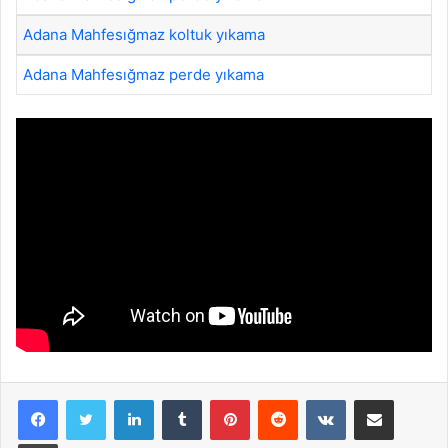
Adana Mahfesığmaz koltuk yıkama
Adana Mahfesığmaz perde yıkama
LinkedIn
Tumblr
Pinterest
Reddit
VKontakte
E-Posta ile paylaş
Yazdır