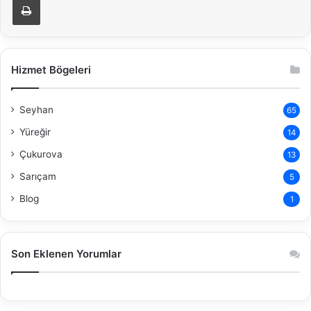
Hizmet Bögeleri
Seyhan
65
Yüreğir
14
Çukurova
13
Sarıçam
5
Blog
1
Son Eklenen Yorumlar