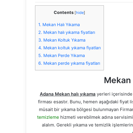
Contents
[
hide
]
1.
Mekan Halı Yıkama
2.
Mekan halı yıkama fiyatları
3.
Mekan Koltuk Yıkama
4.
Mekan koltuk yıkama fiyatları
5.
Mekan Perde Yıkama
6.
Mekan perde yıkama fiyatları
Mekan 
Adana Mekan halı yıkama
yerleri içerisinde
firması esastır. Bunu, hemen aşağıdaki fiyat l
müsait bir yıkama bölgesi bulunmayan Firma
temizleme
hizmeti verebilmek adına servisimiz 
alalım. Gerekli yıkama ve temizlik işlemleri