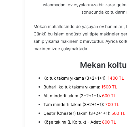
ıslanmadan, ev eşyalarınıza bir zarar gel
sonucunda koltuklarını
Mekan mahallesinde de yaşayan ev hanımları, k
Çünkü bu işlem endüstriyel tipte makineler g
sahip yıkama makinemiz mevcuttur. Ayrıca kolt
makinemizde çalışmaktadır.
Mekan koltuk
Koltuk takımı yıkama (3+2+1+1):
1400 TL
Buharlı koltuk takımı yıkama:
1500 TL
Alt minderli takım (3+2+1+1):
600 TL
Tam minderli takım (3+2+1+1):
700 TL
Çestır (Chester) takım (3+2+1+1):
500 TL
Köşe takımı (L Koltuk) - Adet:
800 TL