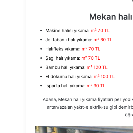
Mekan halı 
Makine halısı yıkama:
m² 70 TL
Jel tabanlı halı yıkama:
m² 60 TL
Halıfleks yıkama:
m² 70 TL
Şagi halı yıkama:
m² 70 TL
Bambu halı yıkama:
m² 120 TL
El dokuma halı yıkama:
m² 100 TL
Isparta halı yıkama:
m² 90 TL
Adana, Mekan halı yıkama fiyatları periyodi
artan/azalan yakıt-elektrik-su gibi demirb
öğre