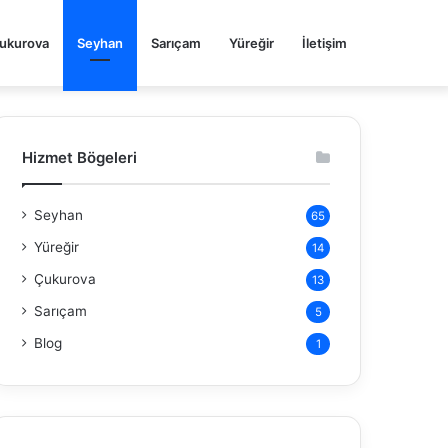
ukurova
Seyhan
Sarıçam
Yüreğir
İletişim
Hizmet Bögeleri
Seyhan
65
Yüreğir
14
Çukurova
13
Sarıçam
5
Blog
1